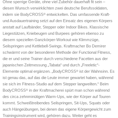
Ohne sperrige Geräte, ohne viel Zubehör dauerhaft fit sein –
diesen Wunsch verwirklichten zwei deutsche Berufssoldaten,
indem sie BodyCROSS
entwickelten. Das umfassende Kraft-
®
und Ausdauertraining setzt auf den Einsatz des eigenen Körpers
anstatt auf Laufbänder, Stepper oder Indoor Bikes. Klassische
Liegestützen, Kniebeugen und Burpees gehören ebenso zu
diesem speziellen Ganzkörper-Workout wie Klimmzüge,
Seilspringen und Kettlebell-Swings. Kraftmacher Bo Demirer
schwärmt von der besonderen Methode der Functional Fitness,
die er und seine Trainer durch verschiedene Facetten aus der
japanischen Zeitmessung „Tabata“ und durch „Freeletic“-
Elemente optimal ergänzen. „BodyCROSS
ist der Wahnsinn. Es
®
ist genau das, auf das die Leute immer gewartet haben, während
sie sich im Fitness-Studio auf dem Stepper langweilten.“ Beim
BodyCROSS
in der Kraftmacherei spürt man schon während
®
des circa zehnminütigen Warm-Ups, wie der Körper auf Touren
kommt. Schweißtreibendes Seilspringen, Sit-Ups, Squats oder
auch Hängeübungen, bei denen das eigene Körpergewicht zum
Trainingsinstrument wird, gehören dazu. Weiter geht es