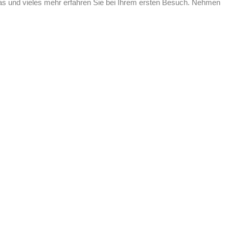
das und vieles mehr erfahren Sie bei Ihrem ersten Besuch. Nehmen
PROBETRAINING​
info@kraftmacherei.d
EVENTS