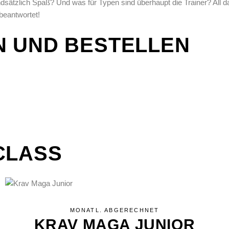
dsätzlich Spaß? Und was für Typen sind überhaupt die Trainer? All 
beantwortet!
N UND BESTELLEN
CLASS
MONATL. ABGERECHNET
KRAV MAGA JUNIOR