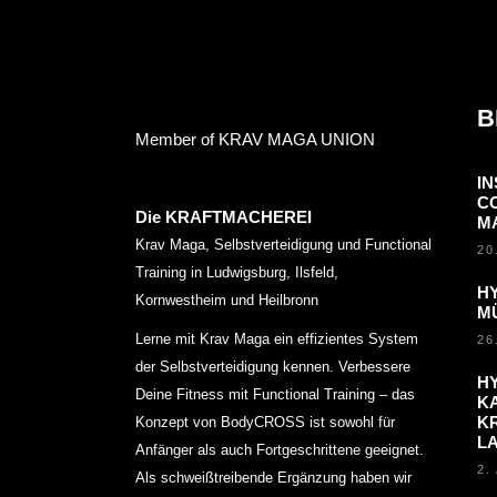
B
Member of KRAV MAGA UNION
I
C
Die KRAFTMACHEREI
M
Krav Maga, Selbstverteidigung und Functional
20
Training in Ludwigsburg, Ilsfeld,
H
Kornwestheim und Heilbronn
M
Lerne mit Krav Maga ein effizientes System
26
der Selbstverteidigung kennen. Verbessere
H
Deine Fitness mit Functional Training – das
KA
K
Konzept von BodyCROSS ist sowohl für
L
Anfänger als auch Fortgeschrittene geeignet.
2.
Als schweißtreibende Ergänzung haben wir