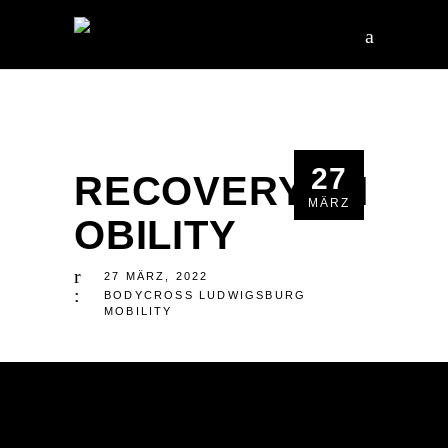
27
RECOVERY&M
MÄRZ
OBILITY
27
MÄRZ
,
2022
BODYCROSS
LUDWIGSBURG
MOBILITY