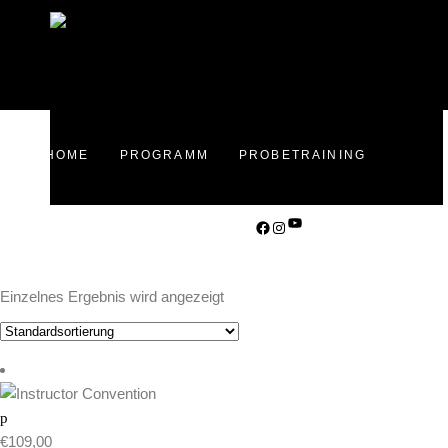
HOME
PROGRAMM
PROBETRAINING
YouTube
INFO
Facebook
Instagram
SHOP
TRAININGSPLAN
Einzelnes Ergebnis wird angezeigt
€
109,00