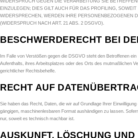
WIDERSPRUCH GEGEN DIE VERARBEITUNG SIE BETREFF
EINZULEGEN; DIES GILT AUCH FÜR DAS PROFILING, SOWEI
WIDERSPRECHEN, WERDEN IHRE PERSONENBEZOGENEN D
(WIDERSPRUCH NACH ART. 21 ABS. 2 DSGVO).
BESCHWERDE­RECHT BEI DE
Im Falle von Verstößen gegen die DSGVO steht den Betroffenen ein 
Aufenthalts, ihres Arbeitsplatzes oder des Orts des mutmaßlichen 
gerichtlicher Rechtsbehelfe.
RECHT AUF DATEN­ÜBERTRA
Sie haben das Recht, Daten, die wir auf Grundlage Ihrer Einwilligung o
gängigen, maschinenlesbaren Format aushändigen zu lassen. Sofern S
nur, soweit es technisch machbar ist.
AUSKUNFT, LÖSCHUNG UND