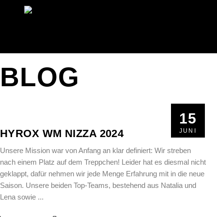
BLOG
15
15
HYROX WM NIZZA 2024
JUNI
JUNI
Unsere Mission war von Anfang an klar definiert: Wir streben
nach einem Platz auf dem Treppchen! Leider hat es diesmal nicht
geklappt, dafür nehmen wir jede Menge Erfahrung mit in die neue
Saison. Unsere beiden Top-Teams, bestehend aus Natalia und
Lena sowie