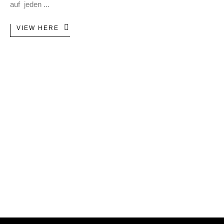
auf jeden
VIEW HERE
PROBETRAINING​
info@kraftmacherei.d
EVENTS