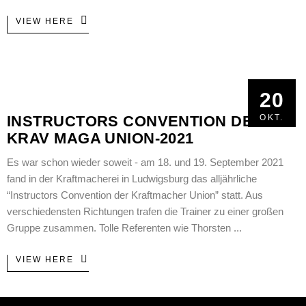
VIEW HERE
20
20
INSTRUCTORS CONVENTION DER
OKT.
OKT.
KRAV MAGA UNION-2021
Es war schon wieder soweit - am 18. und 19. September 2021
fand in der Kraftmacherei in Ludwigsburg das alljährliche
“Instructors Convention der Kraftmacher Union” statt. Aus
verschiedensten Richtungen trafen die Trainer zu einer großen
Gruppe zusammen. Tolle Referenten wie Thorsten
VIEW HERE