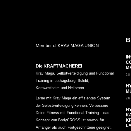
B
Member of KRAV MAGA UNION
I
C
Die KRAFTMACHEREI
M
Krav Maga, Selbstverteidigung und Functional
20
Training in Ludwigsburg, Ilsfeld,
H
Kornwestheim und Heilbronn
M
Lerne mit Krav Maga ein effizientes System
26
der Selbstverteidigung kennen. Verbessere
H
Deine Fitness mit Functional Training – das
KA
K
Konzept von BodyCROSS ist sowohl für
L
Anfänger als auch Fortgeschrittene geeignet.