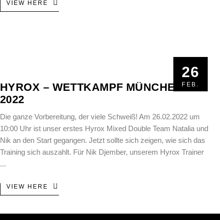
VIEW HERE
26
26
HYROX – WETTKAMPF MÜNCHEN
FEB.
FEB.
2022
Die ganze Vorbereitung, der viele Schweiß! Am 26.02.2022 um
10:00 Uhr ist unser erstes Hyrox Mixed Double Team Natalia und
Nik an den Start gegangen. Jetzt sollte sich zeigen, wie sich das
Training sich auszahlt. Für Nik Djember, unserem Hyrox Trainer
VIEW HERE