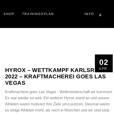
Facebook
Instagram
YouTube
SHOP
TRAININGSPLAN
INFO
02
02
HYROX – WETTKAMPF KARLSRUHE
APR.
APR.
2022 – KRAFTMACHEREI GOES LAS
VEGAS
Kraftmacherei goes Las Vegas - Weltmeisterschaft wir kommen!
Es war wieder so weit. Ein weiterer Hyrox stand an und unsere
Athleten waren motiviert ihre Ziele umzusetzen. Diesmal waren
es einige Athleten mehr, als noch in München und wir sind stolz