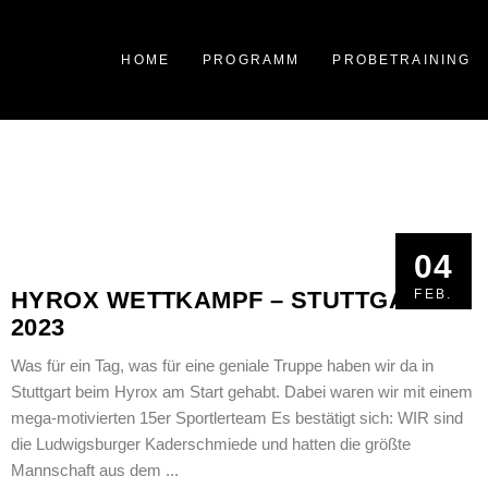
HOME
PROGRAMM
PROBETRAINING
04
04
HYROX WETTKAMPF – STUTTGART
FEB.
FEB.
2023
Was für ein Tag, was für eine geniale Truppe haben wir da in
Stuttgart beim Hyrox am Start gehabt. Dabei waren wir mit einem
mega-motivierten 15er Sportlerteam Es bestätigt sich: WIR sind
die Ludwigsburger Kaderschmiede und hatten die größte
Mannschaft aus dem