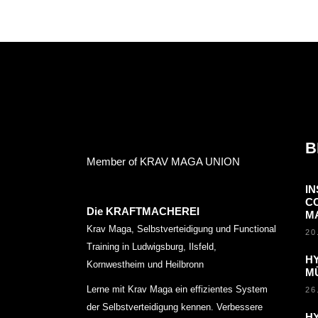
Optionen
können
auf
der
Produktseite
gewählt
werden
B
Member of KRAV MAGA UNION
I
C
Die KRAFTMACHEREI
M
Krav Maga, Selbstverteidigung und Functional
20
Training in Ludwigsburg, Ilsfeld,
H
Kornwestheim und Heilbronn
M
Lerne mit Krav Maga ein effizientes System
26
der Selbstverteidigung kennen. Verbessere
H