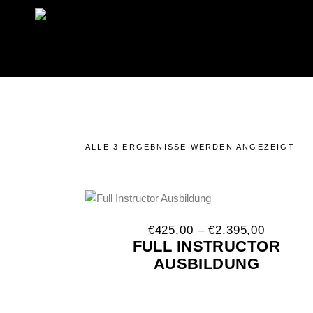
ALLE 3 ERGEBNISSE WERDEN ANGEZEIGT
Dieses
Produkt
Preissp
€
425,00
–
€
2.395,00
weist
€425,00
FULL INSTRUCTOR
bis
mehrere
AUSBILDUNG
€2.395,
Varianten
auf.
Die