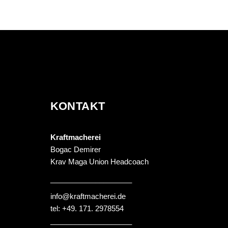
PROBETRAINING​
info@kraftmacherei.d
KONTAKT
EVENTS
Kraftmacherei
Bogac Demirer
Krav Maga Union Headcoach
____________________
info@kraftmacherei.de
tel: +49. 171. 2978554
____________________