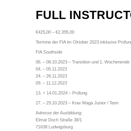
FULL INSTRUC
Preisspanne:
€
425,00
–
€
2.395,00
€425,00
Termine der FIA im Oktober 2023 inklusive Prüfu
bis
FIA Southside
€2.395,00
06. – 08.10.2023 – Transition und 1. Wochenende
04. – 05.11.2023
24. – 26.11.2023
09. – 11.12.2023
13. + 14.01.2024 – Prüfung
27. – 29.10.2023 – Krav Maga Junior / Teen
Adresse der Ausbildung:
Elmar Doch Straße 38/1
71638 Ludwigsburg