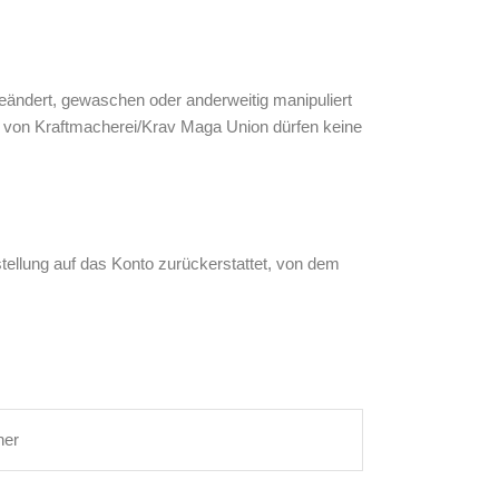
info@kraftmacherei.d
EVENTS
ändert, gewaschen oder anderweitig manipuliert
 von Kraftmacherei/Krav Maga Union dürfen keine
stellung auf das Konto zurückerstattet, von dem
ner