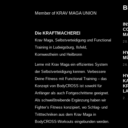
B
Member of KRAV MAGA UNION
I
C
Die KRAFTMACHEREI
M
Krav Maga, Selbstverteidigung und Functional
20
Training in Ludwigsburg, Ilsfeld,
H
Kornwestheim und Heilbronn
M
Lerne mit Krav Maga ein effizientes System
26
der Selbstverteidigung kennen. Verbessere
H
Deine Fitness mit Functional Training – das
KA
K
Konzept von BodyCROSS ist sowohl für
L
Anfänger als auch Fortgeschrittene geeignet.
2.
Als schweißtreibende Ergänzung haben wir
Fighter’s Fitness konzipiert, wo Schlag- und
Tritttechniken aus dem Krav Maga in
BodyCROSS-Workouts eingebunden werden.